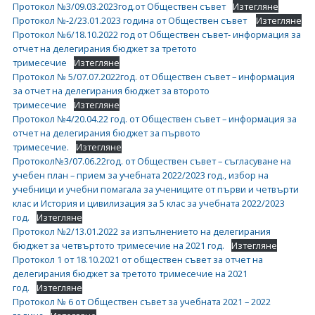
Протокол №3/09.03.2023год.от Обществен съвет
Изтегляне
Протокол №-2/23.01.2023 година от Обществен съвет
Изтегляне
Протокол №6/18.10.2022 год от Обществен съвет- информация за
отчет на делегирания бюджет за третото
тримесечие
Изтегляне
Протокол № 5/07.07.2022год. от Обществен съвет – информация
за отчет на делегирания бюджет за второто
тримесечие
Изтегляне
Протокол №4/20.04.22 год. от Обществен съвет – информация за
отчет на делегирания бюджет за първото
тримесечие.
Изтегляне
Протокол№3/07.06.22год. от Обществен съвет – съгласуване на
учебен план – прием за учебната 2022/2023 год., избор на
учебници и учебни помагала за учениците от първи и четвърти
клас и История и цивилизация за 5 клас за учебната 2022/2023
год.
Изтегляне
Протокол №2/13.01.2022 за изпълнението на делегирания
бюджет за четвъртото тримесечие на 2021 год.
Изтегляне
Протокол 1 от 18.10.2021 от обществен съвет за отчет на
делегирания бюджет за третото тримесечие на 2021
год.
Изтегляне
Протокол № 6 от Обществен съвет за учебната 2021 – 2022