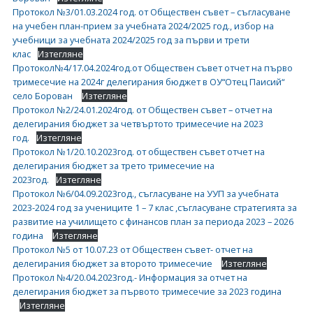
Протокол №3/01.03.2024 год. от Обществен съвет – съгласуване
на учебен план-прием за учебната 2024/2025 год., избор на
учебници за учебната 2024/2025 год за първи и трети
клас
Изтегляне
Протокол№4/17.04.2024год.от Обществен съвет отчет на първо
тримесечие на 2024г делегирания бюджет в ОУ“Отец Паисий“
село Борован
Изтегляне
Протокол №2/24.01.2024год. от Обществен съвет – отчет на
делегирания бюджет за четвъртото тримесечие на 2023
год.
Изтегляне
Протокол №1/20.10.2023год. от обществен съвет отчет на
делегирания бюджет за трето тримесечие на
2023год.
Изтегляне
Протокол №6/04.09.2023год., съгласуване на УУП за учебната
2023-2024 год за учениците 1 – 7 клас ,съгласуване стратегията за
развитие на училището с финансов план за периода 2023 – 2026
година
Изтегляне
Протокол №5 от 10.07.23 от Обществен съвет- отчет на
делегирания бюджет за второто тримесечие
Изтегляне
Протокол №4/20.04.2023год.- Информация за отчет на
делегирания бюджет за първото тримесечие за 2023 година
Изтегляне