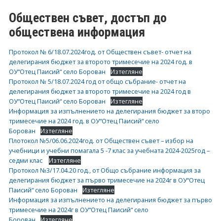
Обществен съвет, достъп до
обществена информация
Протокол № 6/18.07.2024год. от Обществен съвет- отчет на
делегирания бюджет за второто тримесечие на 2024 год. в
ОУ“Отец Паисий“ село Борован
Изтегляне
Протокол № 5/18.07.2024 год от общо събрание- отчет на
делегирания бюджет за второто тримесечие на 2024 год в
ОУ“Отец Паисий“ село Борован
Изтегляне
Информация за изпълнението на делегирания бюджет за второ
тримесечие на 2024 год. в ОУ“Отец Паисий“ село
Борован
Изтегляне
Плотокол №5/06.06.2024год. от Обществен съвет – избор на
учебници и учебни помагала 5 -7 клас за учебната 2024-2025год –
седми клас
Изтегляне
Протокол №3/17.04.20 год., от Общо събрание информация за
делегирания бюджет за първо тримесечие на 2024г в ОУ“Отец
Паисий“ село Борован
Изтегляне
Информация за изпълнението на делегирания бюджет за първо
тримесечие на 2024г в ОУ“Отец Паисий“ село
Борован
Изтегляне