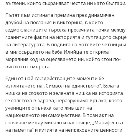
въглени, които съхраняват честта ни като българи.
Пътят към истината премина през динамичен
двубой на послания и викторина, в които
седмокласниците търсеха пресечната точка между
гранитните факти на историята и туптящото сърце
на литературата. В подвига на Ботевите четници и
в милосърдието на баба Илийца те откриха
моралния код на оцеляването ни, който стои по-
високо от смъртта.
Един от най-въздействащите моменти бе
изплитането на „Символ на единството“. Бялата
нишка на словото и зелената нишка на историята
се сплетоха в здрава, неразрушима връзка, която
учениците опънаха като жив щит на
националното ни самочувствие. В този акт на
спояване между минало и настояще, „Манифестът
на паметта“ и кутията на непреходните ценности