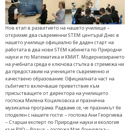
Нов етап в развитието на нашето училище –
открихме два съвременни STEM центъра! Днес в
нашето училище официално бе даден старт на
работата в два нови STEM кабинета по Природни
науки и по Математика и КМИТ. Модернизирането
на учебната среда е ключова стъпка в стремежа ни
да предоставим на учениците съвременно и
качествено образование. Официалната част на
събитието включваше приветствие към
присъстващите от директора на училището
госпожа Милена Коцилковска и празнична
музикална програма. Радваме се, че празникът бе
споделен с нашите гости: – госпожа Ани Георгиева
– Старши експерт по Природни науки и екология
към РУО – Враца; – госпожа Мая Дончовска –