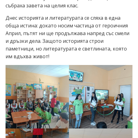
събраха завета на целия клас.
Днес историята и литературата се сляха в една
обща истина: докато носим частица от героичния
Април, пътят ни ще продължава напред със смели
и дръзки дела. Защото историята строи
паметници, но литературата е светлината, която
им вдъхва живот!