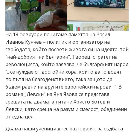
На 18 февруари почитаме паметта на Васил
Иванов Кунчев – политик и организатор на
свободата, който посвети живота си на идеята, той
“най-добрият ни българин”. Творец, стратег на
революцията, който заявява, че българският народ
“.. се нуждае от достойни хора, които да го водят
по пътя на благоденствието, така защото да
бъдем равни на другите европейски народи ..”. В
романа „Левски“ на Яна Язова се представя
срещата на двамата титани Христо Ботев и
Левски, като среща на разум и смелост, обединени
от една цел.
Двама наши ученици днес разговарят за съдбата