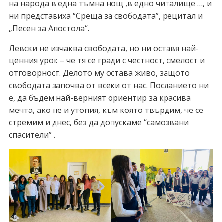
на народа в една тъмна нощ ,в едно читалище …, и
ни представиха “Среща за свободата”, рецитал и
„Песен за Апостола“.
Левски не изчаква свободата, но ни оставя най-
ценния урок – че тя се гради с честност, смелост и
отговорност. Делото му остава живо, защото
свободата започва от всеки от нас. Посланието ни
е, да бъдем най-верният ориентир за красива
мечта, ако не и утопия, към която твърдим, че се
стремим и днес, без да допускаме “самозвани
спасители” .