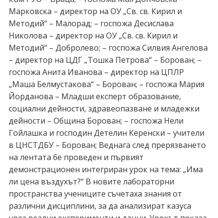
Марковска – директор на ОУ „Св. св. Кирил и
Методий“ – Малорад; – госпожа Десислава
Николова – директор на ОУ „Св. св. Кирил и
Методий“ – Добролево; – госпожа Силвия Ангелова
– директор на ЦДГ „Тошка Петрова“ – Борован; –
госпожа Анита Иванова – директор на ЦПЛР
„Маша Белмустакова“ – Борован; – госпожа Мария
Йорданова – Младши експерт образование,
социални дейности, здравеопазване и младежки
дейности – Община Борован; – госпожа Нели
Гойлашка и господин Детелин Керенски – учители
в ЦНСТДБУ – Борован; Веднага след прерязването
на лентата бе проведен и първият
демонстрационен интегриран урок на тема: „Има
ли цена въздухът?“ В новите лабораторни
пространства учениците съчетаха знания от
различни дисциплини, за да анализират казуса
чрез реални експерименти и данни. Урокът показа