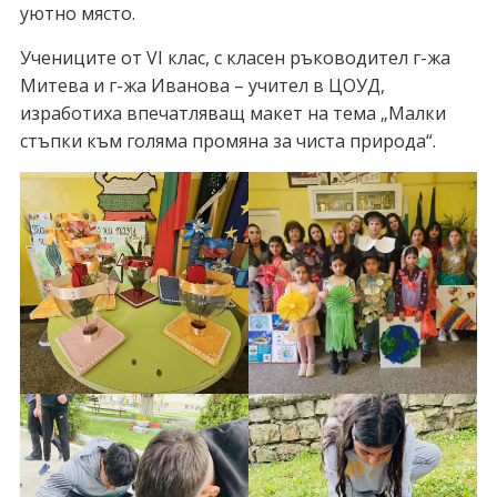
уютно място.
Учениците от VI клас, с класен ръководител г-жа
Митева и г-жа Иванова – учител в ЦОУД,
изработиха впечатляващ макет на тема „Малки
стъпки към голяма промяна за чиста природа“.