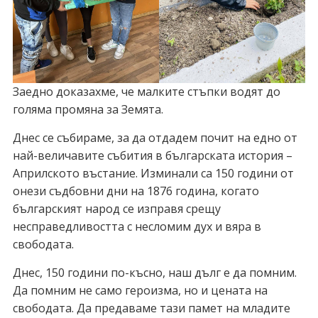
Заедно доказахме, че малките стъпки водят до
голяма промяна за Земята.
Днес се събираме, за да отдадем почит на едно от
най-величавите събития в българската история –
Априлското въстание. Изминали са 150 години от
онези съдбовни дни на 1876 година, когато
българският народ се изправя срещу
несправедливостта с несломим дух и вяра в
свободата.
Днес, 150 години по-късно, наш дълг е да помним.
Да помним не само героизма, но и цената на
свободата. Да предаваме тази памет на младите