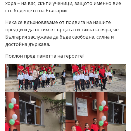
хора – на вас, скъпи ученици, защото именно вие
сте бъдещето на България.
Нека се вдъхновяваме от подвига на нашите
предци и да носим в сърцата си тяхната вяра, че
България заслужава да бъде свободна, силна и
достойна държава.
Поклон пред паметта на героите!