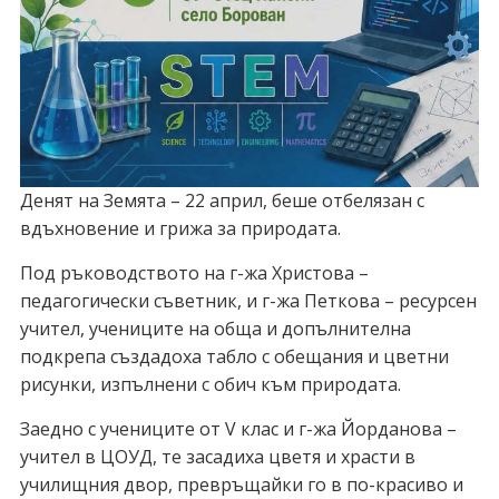
Денят на Земята – 22 април, беше отбелязан с
вдъхновение и грижа за природата.
Под ръководството на г-жа Христова –
педагогически съветник, и г-жа Петкова – ресурсен
учител, учениците на обща и допълнителна
подкрепа създадоха табло с обещания и цветни
рисунки, изпълнени с обич към природата.
Заедно с учениците от V клас и г-жа Йорданова –
учител в ЦОУД, те засадиха цветя и храсти в
училищния двор, превръщайки го в по-красиво и