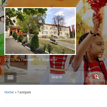
ОУ "Отец Паисий" – с. Борован
Search
Home
»
Галерия