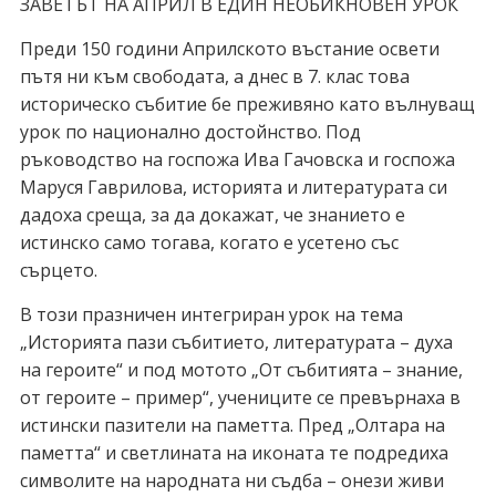
ЗАВЕТЪТ НА АПРИЛ В ЕДИН НЕОБИКНОВЕН УРОК
Преди 150 години Априлското въстание освети
пътя ни към свободата, а днес в 7. клас това
историческо събитие бе преживяно като вълнуващ
урок по национално достойнство. Под
ръководство на госпожа Ива Гачовска и госпожа
Маруся Гаврилова, историята и литературата си
дадоха среща, за да докажат, че знанието е
истинско само тогава, когато е усетено със
сърцето.
В този празничен интегриран урок на тема
„Историята пази събитието, литературата – духа
на героите“ и под мотото „От събитията – знание,
от героите – пример“, учениците се превърнаха в
истински пазители на паметта. Пред „Олтара на
паметта“ и светлината на иконата те подредиха
символите на народната ни съдба – онези живи